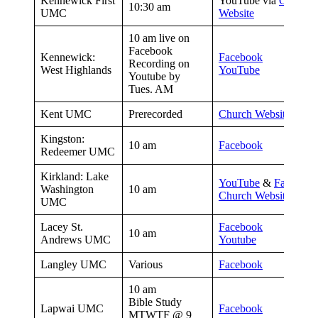
Kennewick First
YouTube via
Church
10:30 am
UMC
Website
10 am live on
Facebook
Kennewick:
Facebook
Recording on
West Highlands
YouTube
Youtube by
Tues. AM
Kent UMC
Prerecorded
Church Website
Kingston:
10 am
Facebook
Redeemer UMC
Kirkland: Lake
YouTube
&
Facebook
Washington
10 am
Church Website
UMC
Lacey St.
Facebook
10 am
Andrews UMC
Youtube
Langley UMC
Various
Facebook
10 am
Bible Study
Lapwai UMC
Facebook
MTWTF @ 9