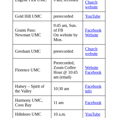
Church
website
Gold Hill UMC
prerecorded
YouTube
9:45 am, Sun.
Grants Pass:
of FB
Facebook
Newman UMC
On website by
Website
Mon.
Church
Gresham UMC
prerecorded
website
Prerecorded,
Zoom Coffee
Website
Florence UMC
Hour @ 10:45
Facebook
am (email)
Halsey – Spirit of
Facebook
10:30 am
the Valley
info
Harmony UMC,
11 am
Facebook
Coos Bay
Hillsboro UMC
10 a.m.
YouTube