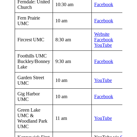
Ferndale: United
10:30 am
Facebook
Church
Fern Prairie
10 am
Facebook
UMC
Website
Fircrest UMC
8:30 am
Facebook
YouTube
Foothills UMC
Buckley/Bonney
9:30 am
Facebook
Lake
Garden Street
10 am
YouTube
UMC
Gig Harbor
10 am
Facebook
UMC
Green Lake
UMC &
11 am
YouTube
Woodland Park
UMC