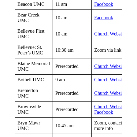
Beacon UMC
11 am
Facebook
Bear Creek
10 am
Facebook
UMC
Bellevue First
10 am
Church Website
UMC
Bellevue: St.
10:30 am
Zoom via link on
Web
Peter’s UMC
Blaine Memorial
Prerecorded
Church Website
UMC
Bothell UMC
9 am
Church Website
Bremerton
Prerecorded
Church Website
UMC
Brownsville
Church Website
Prerecorded
UMC
Facebook
Bryn Mawr
Zoom, contact church 
10:45 am
UMC
more info