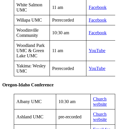
White Salmon
11 am
Facebook
UMC
Willapa UMC
Prerecorded
Facebook
Woodinville
10:30 am
Facebook
Community
Woodland Park
UMC & Green
11 am
YouTube
Lake UMC
Yakima: Wesley
Prerecorded
YouTube
UMC
Oregon-Idaho Conference
Church
Albany UMC
10:30 am
website
Church
Ashland UMC
pre-recorded
website