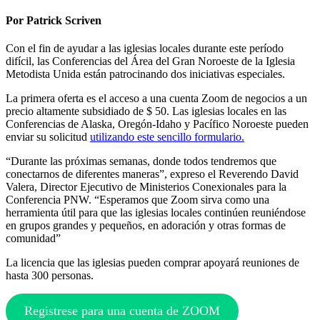
del
Area
Por Patrick Scriven
del
Gran
Con el fin de ayudar a las iglesias locales durante este período
Noroeste
difícil, las Conferencias del Área del Gran Noroeste de la Iglesia
ofrecen
Metodista Unida están patrocinando dos iniciativas especiales.
descuentos
para
La primera oferta es el acceso a una cuenta Zoom de negocios a un
cuentas
precio altamente subsidiado de $ 50. Las iglesias locales en las
de
Conferencias de Alaska, Oregón-Idaho y Pacífico Noroeste pueden
ZOOM
enviar su solicitud
utilizando este sencillo formulario.
y
actualización
“Durante las próximas semanas, donde todos tendremos que
de
conectarnos de diferentes maneras”, expreso el Reverendo David
licencias
Valera, Director Ejecutivo de Ministerios Conexionales para la
de
Conferencia PNW. “Esperamos que Zoom sirva como una
transmission
herramienta útil para que las iglesias locales continúen reuniéndose
(CCLI)
en grupos grandes y pequeños, en adoración y otras formas de
para
comunidad”
las
La licencia que las iglesias pueden comprar apoyará reuniones de
Iglesias
hasta 300 personas.
locales
de
nuestra
Registrese para una cuenta de ZOOM
Conferencias