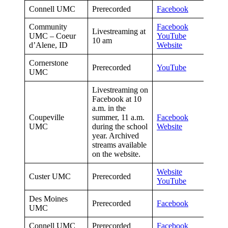
Connell UMC
Prerecorded
Facebook
Community
Facebook
Livestreaming at
UMC – Coeur
YouTube
10 am
d’Alene, ID
Website
Cornerstone
Prerecorded
YouTube
UMC
Livestreaming on
Facebook at 10
a.m. in the
Coupeville
summer, 11 a.m.
Facebook
UMC
during the school
Website
year. Archived
streams available
on the website.
Website
Custer UMC
Prerecorded
YouTube
Des Moines
Prerecorded
Facebook
UMC
Connell UMC
Prerecorded
Facebook