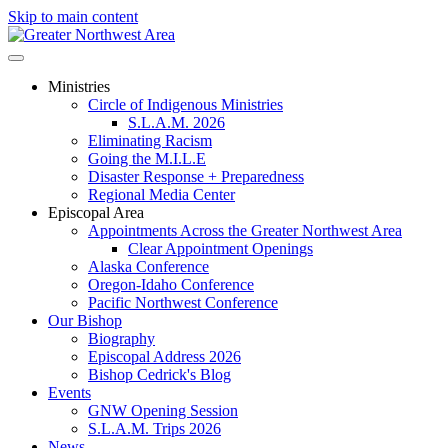
Skip to main content
Ministries
Circle of Indigenous Ministries
S.L.A.M. 2026
Eliminating Racism
Going the M.I.L.E
Disaster Response + Preparedness
Regional Media Center
Episcopal Area
Appointments Across the Greater Northwest Area
Clear Appointment Openings
Alaska Conference
Oregon-Idaho Conference
Pacific Northwest Conference
Our Bishop
Biography
Episcopal Address 2026
Bishop Cedrick's Blog
Events
GNW Opening Session
S.L.A.M. Trips 2026
News