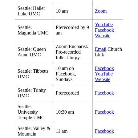
Seattle: Haller
10 am
Zoom
Lake UMC
YouTube
Seattle:
Prerecorded by 9
Facebook
Magnolia UMC
am
Website
Zoom Eucharist.
Seattle: Queen
Email
Church for Zo
Pre-recorded
Anne UMC
Link
fuller liturgy.
10 am on
Facebook
Seattle: Tibbetts
Facebook,
YouTube
UMC
Sundays
Website
Seattle: Trinity
Prerecorded
Facebook
UMC
Seattle:
University
10:30 am
Facebook
Temple UMC
Seattle: Valley &
11 am
Facebook
Mountain