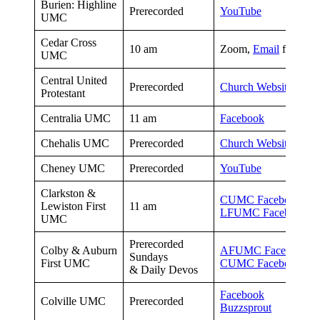
Burien: Highline
Prerecorded
YouTube
UMC
Cedar Cross
10 am
Zoom,
Email
for info
UMC
Central United
Prerecorded
Church Website
Protestant
Centralia UMC
11 am
Facebook
Chehalis UMC
Prerecorded
Church Website
Cheney UMC
Prerecorded
YouTube
Clarkston &
CUMC Facebook
Lewiston First
11 am
LFUMC Facebook
UMC
Prerecorded
Colby & Auburn
AFUMC Facebook
Sundays
First UMC
CUMC Facebook
& Daily Devos
Facebook
Colville UMC
Prerecorded
Buzzsprout