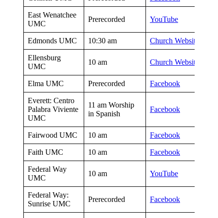
East Wenatchee
Prerecorded
YouTube
UMC
Edmonds UMC
10:30 am
Church Website
Ellensburg
10 am
Church Website
UMC
Elma UMC
Prerecorded
Facebook
Everett: Centro
11 am Worship
Palabra Viviente
Facebook
in Spanish
UMC
Fairwood UMC
10 am
Facebook
Faith UMC
10 am
Facebook
Federal Way
10 am
YouTube
UMC
Federal Way:
Prerecorded
Facebook
Sunrise UMC