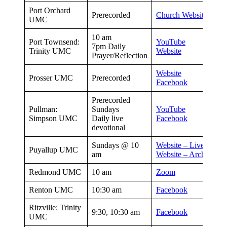
Port Orchard
Prerecorded
Church Website
UMC
10 am
Port Townsend:
YouTube
7pm Daily
Trinity UMC
Website
Prayer/Reflection
Website
Prosser UMC
Prerecorded
Facebook
Prerecorded
Pullman:
Sundays
YouTube
Simpson UMC
Daily live
Facebook
devotional
Sundays @ 10
Website – Live
Puyallup UMC
am
Website – Archived
Redmond UMC
10 am
Zoom
Renton UMC
10:30 am
Facebook
Ritzville: Trinity
9:30, 10:30 am
Facebook
UMC