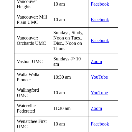
Vancouver
10 am
Facebook
Heights
Vancouver: Mill
10 am
Facebook
Plain UMC
Sundays, Study,
Vancouver:
Noon on Tues.,
Facebook
Orchards UMC
Disc., Noon on
Thurs.
Sundays @ 10
Vashon UMC
Zoom
am
Walla Walla
10:30 am
YouTube
Pioneer
Wallingford
10 am
YouTube
UMC
Waterville
11:30 am
Zoom
Federated
Wenatchee First
10 am
Facebook
UMC