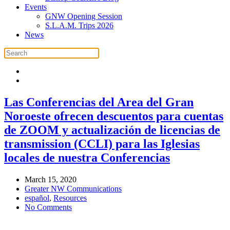
Events
GNW Opening Session
S.L.A.M. Trips 2026
News
Las Conferencias del Area del Gran
Noroeste ofrecen descuentos para cuentas
de ZOOM y actualización de licencias de
transmission (CCLI) para las Iglesias
locales de nuestra Conferencias
March 15, 2020
Greater NW Communications
español
,
Resources
on
No Comments
Las
Conferencias