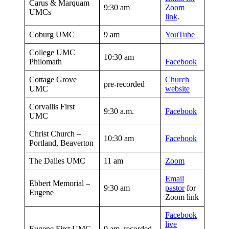
Carus & Marquam
9:30 am
Zoom
UMCs
link
.
Coburg UMC
9 am
YouTube
College UMC
10:30 am
Philomath
Facebook
Cottage Grove
Church
pre-recorded
UMC
website
Corvallis First
9:30 a.m.
Facebook
UMC
Christ Church –
10:30 am
Facebook
Portland, Beaverton
The Dalles UMC
11 am
Zoom
Email
Ebbert Memorial –
9:30 am
pastor
for
Eugene
Zoom link
Facebook
live
Eugene First UMC
9 am, recorded