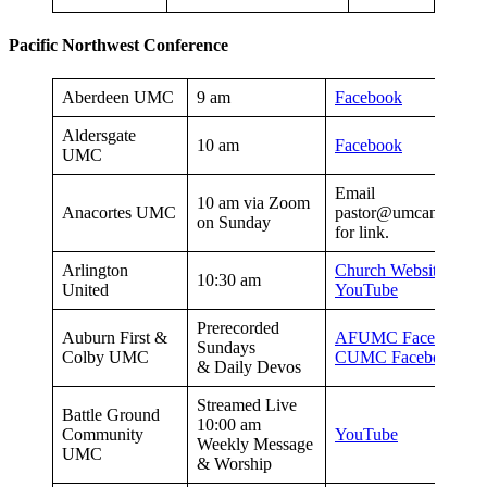
Pacific Northwest Conference
Aberdeen UMC
9 am
Facebook
Aldersgate
10 am
Facebook
UMC
Email
10 am via Zoom
Anacortes UMC
pastor@umcanacorte
on Sunday
for link.
Arlington
Church Website
10:30 am
United
YouTube
Prerecorded
Auburn First &
AFUMC Facebook
Sundays
Colby UMC
CUMC Facebook
& Daily Devos
Streamed Live
Battle Ground
10:00 am
Community
YouTube
Weekly Message
UMC
& Worship