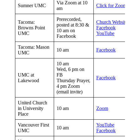
Via Zoom at 10
Sumner UMC
Click for Zoom Info
am
Prerecorded,
Tacoma:
Church Website
posted at 8:30 &
Browns Point
Facebook
10 am on
UMC
You
T
ube
Facebook
Tacoma: Mason
10 am
Facebook
UMC
10 am
Wed, 6 pm on
UMC at
FB
Facebook
Lakewood
Thursday Prayer,
4 pm Zoom
(email invite)
United Church
in University
10 am
Zoom
Place
Vancouver First
YouTube
10 am
UMC
Facebook