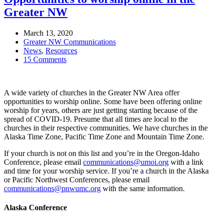
Greater NW
March 13, 2020
Greater NW Communications
News
,
Resources
on
15 Comments
Opportunities
to
worship
A wide variety of churches in the Greater NW Area offer
online
opportunities to worship online. Some have been offering online
in
worship for years, others are just getting starting because of the
the
spread of COVID-19. Presume that all times are local to the
Greater
churches in their respective communities. We have churches in the
NW
Alaska Time Zone, Pacific Time Zone and Mountain Time Zone.
If your church is not on this list and you’re in the Oregon-Idaho
Conference, please email
communications@umoi.org
with a link
and time for your worship service. If you’re a church in the Alaska
or Pacific Northwest Conferences, please email
communications@pnwumc.org
with the same information.
Alaska Conference