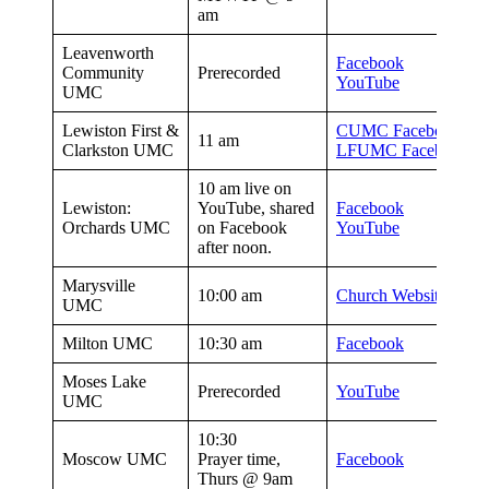
am
Leavenworth
Facebook
Community
Prerecorded
YouTube
UMC
Lewiston First &
CUMC Facebook
11 am
Clarkston UMC
LFUMC Facebook
10 am live on
Lewiston:
YouTube, shared
Facebook
Orchards UMC
on Facebook
YouTube
after noon.
Marysville
10:00 am
Church Website
UMC
Milton UMC
10:30 am
Facebook
Moses Lake
Prerecorded
YouTube
UMC
10:30
Moscow UMC
Prayer time,
Facebook
Thurs @ 9am