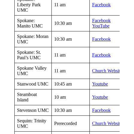
Liberty Park
11 am
Facebook
UMC
Spokane:
Facebook
10:30 am
Manito UMC
YouTube
Spokane: Moran
10:30 am
Facebook
UMC
Spokane: St.
11 am
Facebook
Paul’s UMC
Spokane Valley
11 am
Church Website
UMC
Stanwood UMC
10:45 am
Youtube
Steamboat
10 am
Youtube
Island
Stevenson UMC
10:30 am
Facebook
Sequim: Trinity
Prerecorded
Church Website
UMC