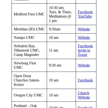
10:30 am;
Tues. & Thurs.
Facebook
Medford First UMC
Meditations @
YouTube
1 pm
Meridian (ID) UMC
9:30am
Website
Nampa UMC
10 am
Website
Nehalem Bay,
Facebook
Tillamook UMC,
11 am
invite to
Camp Magruder
Zoom
Newburg First
9:30 am
Website
UMC
Open Door
Churches Salem-
10 am
Facebook
Keizer
Church
Oregon City UMC
10 am
Website
Portland – Oak
10:30 am
Facebook