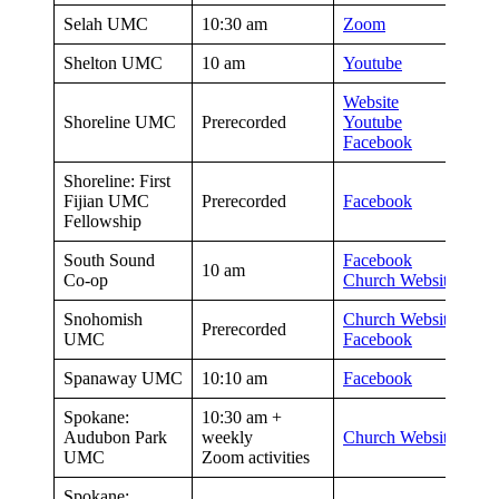
Selah UMC
10:30 am
Zoom
Shelton UMC
10 am
Youtube
Website
Shoreline UMC
Prerecorded
Youtube
Facebook
Shoreline: First
Fijian UMC
Prerecorded
Facebook
Fellowship
South Sound
Facebook
10 am
Co-op
Church Website
Snohomish
Church Website
Prerecorded
UMC
Facebook
Spanaway UMC
10:10 am
Facebook
Spokane:
10:30 am +
Audubon Park
weekly
Church Website
UMC
Zoom activities
Spokane: