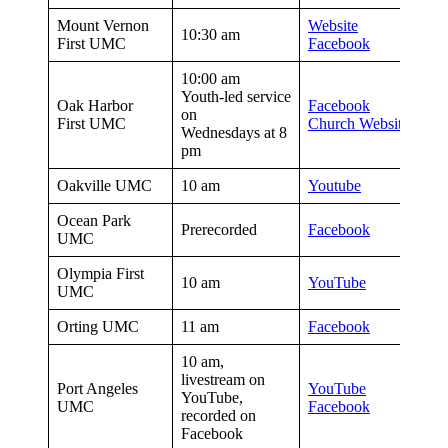
Mount Vernon
Website
10:30 am
First UMC
Facebook
10:00 am
Youth-led service
Oak Harbor
Facebook
on
First UMC
Church Website
Wednesdays at 8
pm
Oakville UMC
10 am
Youtube
Ocean Park
Prerecorded
Facebook
UMC
Olympia First
10 am
YouTube
UMC
Orting UMC
11 am
Facebook
10 am,
livestream on
Port Angeles
YouTube
YouTube,
UMC
Facebook
recorded on
Facebook