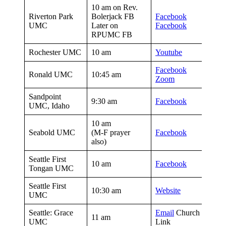
10 am on Rev.
Riverton Park
Bolerjack FB
Facebook
UMC
Later on
Facebook
RPUMC FB
Rochester UMC
10 am
Youtube
Facebook
Ronald UMC
10:45 am
Zoom
Sandpoint
9:30 am
Facebook
UMC, Idaho
10 am
Seabold UMC
(M-F prayer
Facebook
also)
Seattle First
10 am
Facebook
Tongan UMC
Seattle First
10:30 am
Website
UMC
Seattle: Grace
Email
Church for Zo
11 am
UMC
Link