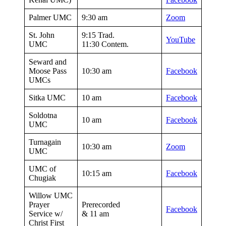
Palmer UMC
9:30 am
Zoom
St. John
9:15 Trad.
YouTube
UMC
11:30 Contem.
Seward and
Moose Pass
10:30 am
Facebook
UMCs
Sitka UMC
10 am
Facebook
Soldotna
10 am
Facebook
UMC
Turnagain
10:30 am
Zoom
UMC
UMC of
10:15 am
Facebook
Chugiak
Willow UMC
Prayer
Prerecorded
Facebook
Service w/
& 11 am
Christ First