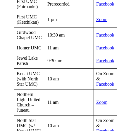
First UMC
Prerecorded
Facebook
(Fairbanks)
First UMC
1 pm
Zoom
(Ketchikan)
Girdwood
10:30 am
Facebook
Chapel UMC
Homer UMC
11 am
Facebook
Jewel Lake
9:30 am
Facebook
Parish
Kenai UMC
On Zoom
(with North
10 am
&
Star UMC)
Facebook
Northern
Light United
11 am
Zoom
Church –
Juneau
North Star
On Zoom
UMC (w/
10 am
&
Kenai UMC)
Facebook