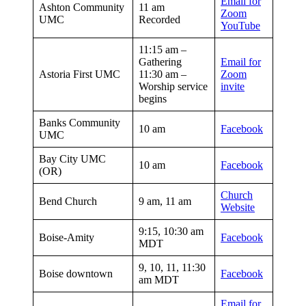
Email for
Ashton Community
11 am
Zoom
UMC
Recorded
YouTube
11:15 am –
Gathering
Email for
Astoria First UMC
11:30 am –
Zoom
Worship service
invite
begins
Banks Community
10 am
Facebook
UMC
Bay City UMC
10 am
Facebook
(OR)
Church
Bend Church
9 am, 11 am
Website
9:15, 10:30 am
Boise-Amity
Facebook
MDT
9, 10, 11, 11:30
Boise downtown
Facebook
am MDT
Email for