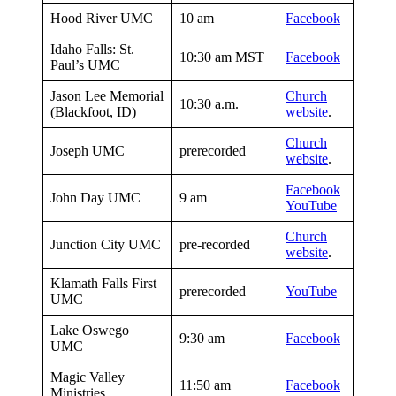
Hood River UMC
10 am
Facebook
Idaho Falls: St.
10:30 am MST
Facebook
Paul’s UMC
Jason Lee Memorial
Church
10:30 a.m.
(Blackfoot, ID)
website
.
Church
Joseph UMC
prerecorded
website
.
Facebook
John Day UMC
9 am
YouTube
Church
Junction City UMC
pre-recorded
website
.
Klamath Falls First
prerecorded
YouTube
UMC
Lake Oswego
9:30 am
Facebook
UMC
Magic Valley
11:50 am
Facebook
Ministries