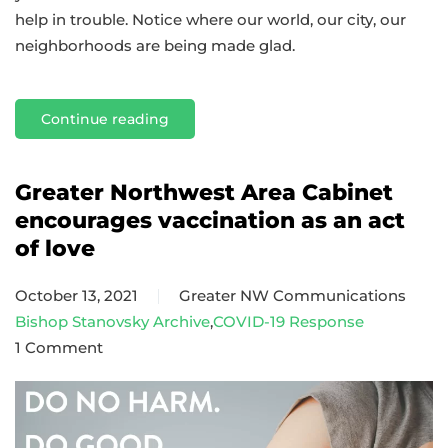
help in trouble. Notice where our world, our city, our
neighborhoods are being made glad.
Continue reading
Greater Northwest Area Cabinet
encourages vaccination as an act
of love
October 13, 2021
Greater NW Communications
Bishop Stanovsky Archive
,
COVID-19 Response
1 Comment
on
Greater
Northwest
Area