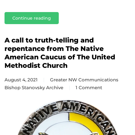
Continue reading
A call to truth-telling and
repentance from The Native
American Caucus of The United
Methodist Church
August 4, 2021
Greater NW Communications
Bishop Stanovsky Archive
1 Comment
on
A
call
to
truth-
telling