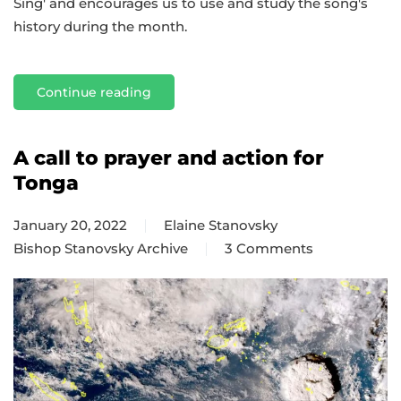
Sing' and encourages us to use and study the song's
history during the month.
Continue reading
A call to prayer and action for
Tonga
January 20, 2022
Elaine Stanovsky
Bishop Stanovsky Archive
3 Comments
on
A
call
to
prayer
and
action