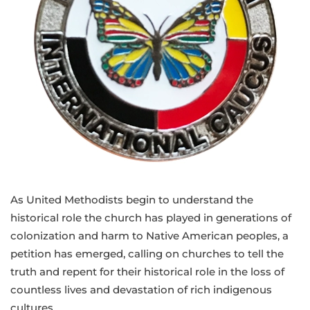
and
repentance
from
The
Native
American
Caucus
of
The
United
Methodist
As United Methodists begin to understand the
Church
historical role the church has played in generations of
colonization and harm to Native American peoples, a
petition has emerged, calling on churches to tell the
truth and repent for their historical role in the loss of
countless lives and devastation of rich indigenous
cultures.