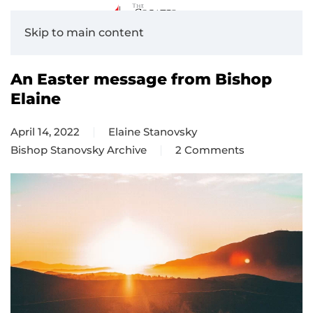
Skip to main content
An Easter message from Bishop
Elaine
April 14, 2022
Elaine Stanovsky
Bishop Stanovsky Archive
2 Comments
on
An
Easter
message
from
Bishop
Elaine