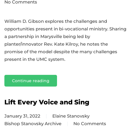
No Comments
on
Strategically
Bi-
William D. Gibson explores the challenges and
vocational:
opportunities present in bi-vocational ministry. Sharing
Reimagining
a partnership in Marysville being led by
Ministry
planter/innovator Rev. Kate Kilroy, he notes the
Sustainability
promise of the model despite the many challenges
and
present in the UMC system.
Impact
Continue reading
Lift Every Voice and Sing
January 31, 2022
Elaine Stanovsky
Bishop Stanovsky Archive
No Comments
on