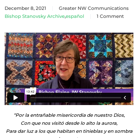
December 8, 2021
Greater NW Communications
Bishop Stanovsky Archive
,
español
1 Comment
on
Mensaje
de
Adviento
de
parte
de
la
Obispa
Elaine
Stanovsky
“Por la entrañable misericordia de nuestro Dios,
Con que nos visitó desde lo alto la aurora,
Para dar luz a los que habitan en tinieblas y en sombra